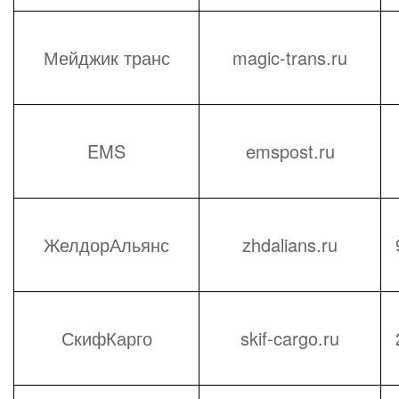
Мейджик транс
magic-trans.ru
EMS
emspost.ru
ЖелдорАльянс
zhdalians.ru
СкифКарго
skif-cargo.ru