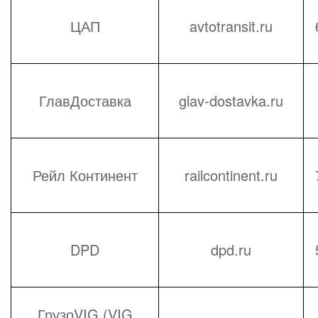
ЦАП
avtotransit.ru
ГлавДоставка
glav-dostavka.ru
Рейл Континент
railcontinent.ru
DPD
dpd.ru
ГрузоVIG (VIG