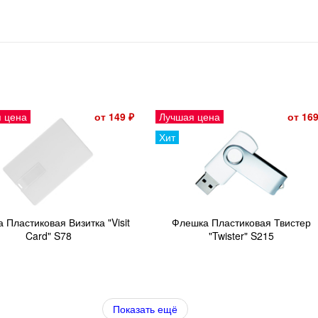
 цена
от 149 ₽
Лучшая цена
от 169
Хит
 Пластиковая Визитка "Visit
Флешка Пластиковая Твистер
Card" S78
"Twister" S215
Показать ещё