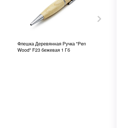
Флешка Деревянная Ручка "Pen
Флешка Сте
Wood" F23 бежевая 1 Гб
Дабл "Bulb 
серебряная 