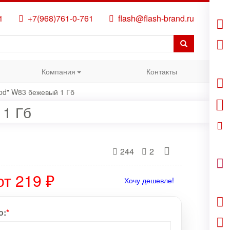
1
+7(968)761-0-761
flash@flash-brand.ru
Компания
Контакты
od" W83 бежевый 1 Гб
 1 Гб
244
2
от 219 ₽
Хочу дешевле!
о:
*