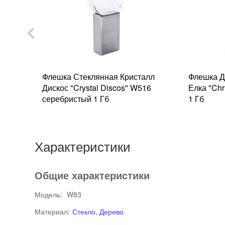
ер
Флешка Стеклянная Кристалл
Флешка Д
бежевый
Дискос "Crystal Discos" W516
Елка "Chr
серебристый 1 Гб
1 Гб
Характеристики
Общие характеристики
Модель:
W83
Материал:
Стекло
,
Дерево