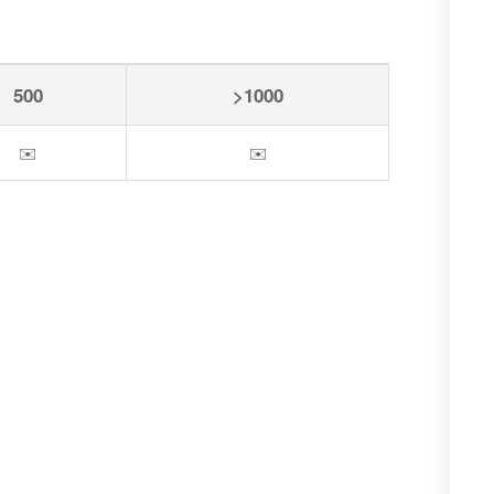
500
>1000
✉️
✉️