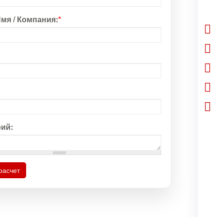
мя / Компания:
*
ий:
расчет