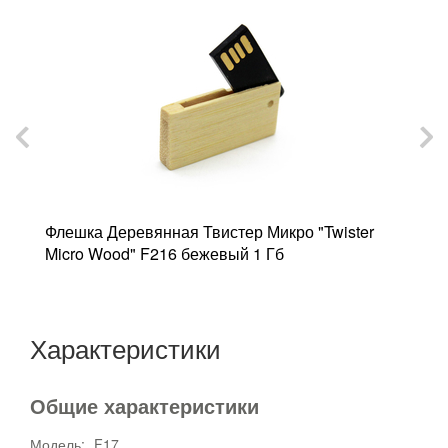
Флешка Деревянная Твистер Микро "Twister
Ф
Micro Wood" F216 бежевый 1 Гб
б
Характеристики
Общие характеристики
Модель:
F17