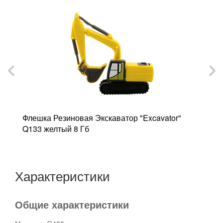
Флешка Резиновая Экскаватор "Excavator"
Ф
Q133 желтый 8 Гб
ж
Характеристики
Общие характеристики