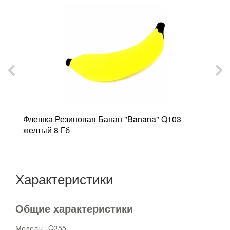
ый
Флешка Резиновая Банан "Banana" Q103
Ф
желтый 8 Гб
8
Характеристики
Общие характеристики
Модель:
Q355