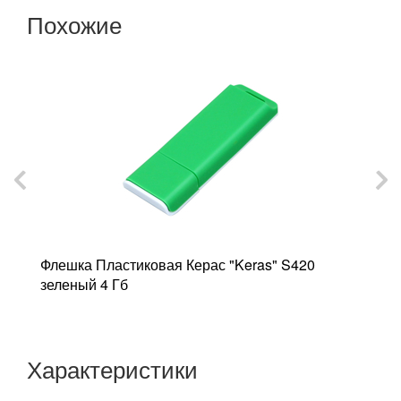
Похожие
7
Флешка Пластиковая Керас "Keras" S420
Ф
зеленый 4 Гб
з
Характеристики