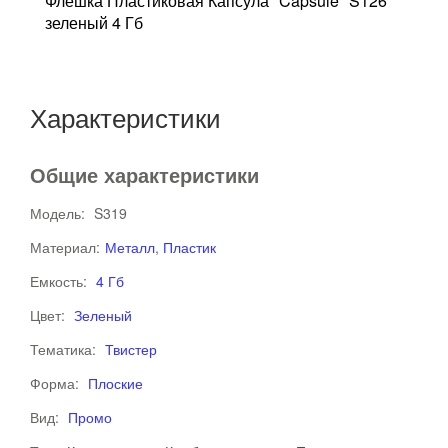
Флешка Пластиковая Капсула "Capsule" S126
Ф
зеленый 4 Гб
T
Характеристики
Общие характеристики
Модель:
S319
Материал:
Металл
,
Пластик
Емкость:
4 Гб
Цвет:
Зеленый
Тематика:
Твистер
Форма:
Плоские
Вид:
Промо