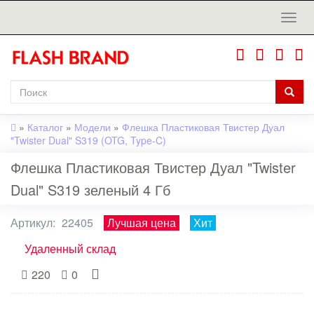
»
Каталог
»
Модели
»
Флешка Пластиковая Твистер Дуал
"Twister Dual" S319 (OTG, Type-C)
Флешка Пластиковая Твистер Дуал "Twister
Dual" S319 зеленый 4 Гб
Артикул:
22405
Лучшая цена
Хит
Удаленный склад
220
0