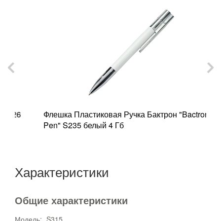
Флешка Пластиковая Ручка Бактрон "Bactron
Ф
Pen" S235 белый 4 Гб
б
Характеристики
Общие характеристики
Модель:
S315