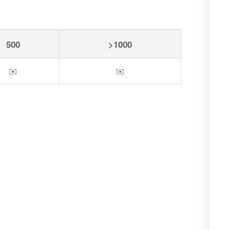
500
>1000
✉️
✉️