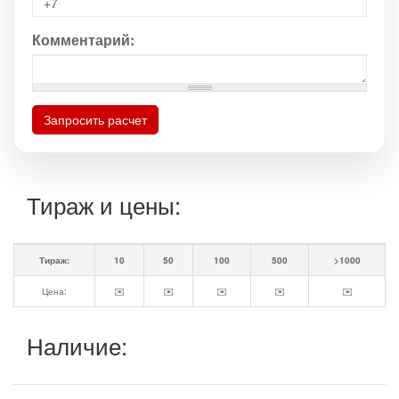
Комментарий:
Запросить расчет
Тираж и цены:
Тираж:
10
50
100
500
>1000
Цена:
✉️
✉️
✉️
✉️
✉️
Наличие: