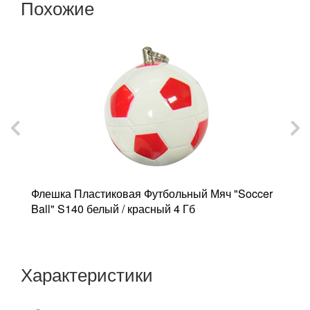
Похожие
3
Флешка Пластиковая Футбольный Мяч "Soccer
Ф
Ball" S140 белый / красный 4 Гб
D
Характеристики