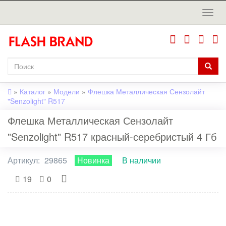
»
Каталог
»
Модели
»
Флешка Металлическая Сензолайт
"Senzolight" R517
Флешка Металлическая Сензолайт
"Senzolight" R517 красный-серебристый 4 Гб
Артикул:
29865
Новинка
В наличии
19
0