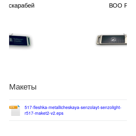
ВОО РГО
Макеты
517-fleshka-metallicheskaya-senzolayt-senzolight-
r517-maket2-v2.eps