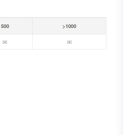
500
>1000
✉️
✉️