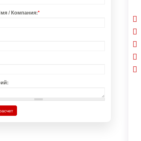
мя / Компания:
*
ий:
расчет