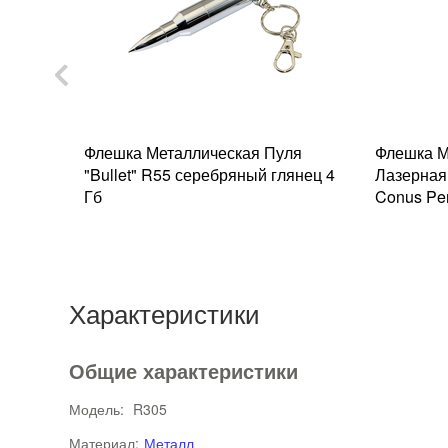
ка
Флешка Металлическая Пуля
Флешка М
Laser
"Bullet" R55 серебряный глянец 4
Лазерная 
 ГБ
Гб
Conus Pe
Характеристики
Общие характеристики
Модель:
R305
Материал:
Металл