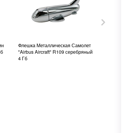
ин
Флешка Металлическая Самолет
Флешка Мета
Гб
"Airbus Aircraft" R109 серебряный
"Conulus" R
4 Гб