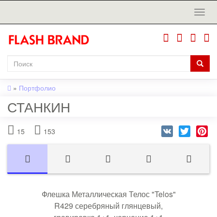
»
Портфолио
СТАНКИН
VK
Twitter
Pi
15
153
Флешка Металлическая Телос "Telos"
R429 серебряный глянцевый,