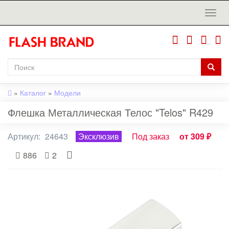
»
Каталог
»
Модели
Флешка Металлическая Телос "Telos" R429
Артикул:
24643
Эксклюзив
Под заказ
от 309 ₽
886
2