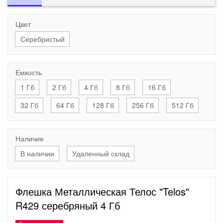
Цвет
Серебристый
Емкость
1 Гб
2 Гб
4 Гб
8 Гб
16 Гб
32 Гб
64 Гб
128 Гб
256 Гб
512 Гб
Наличие
В наличии
Удаленный склад
Флешка Металлическая Телос "Telos"
R429 серебряный 4 Гб