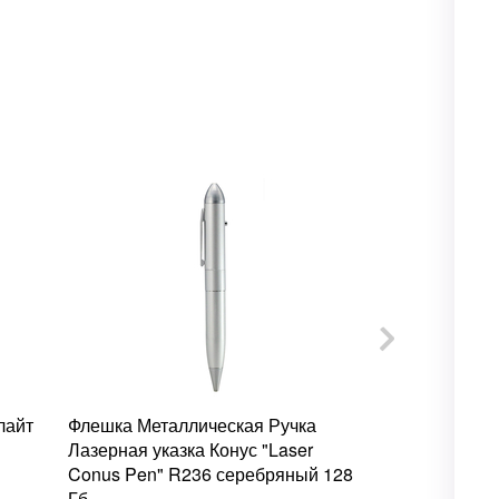
лайт
Флешка Металлическая Ручка
Флешка Мета
Лазерная указка Конус "Laser
Ключ "Wrenc
Conus Pen" R236 серебряный 128
серебряный 
Гб