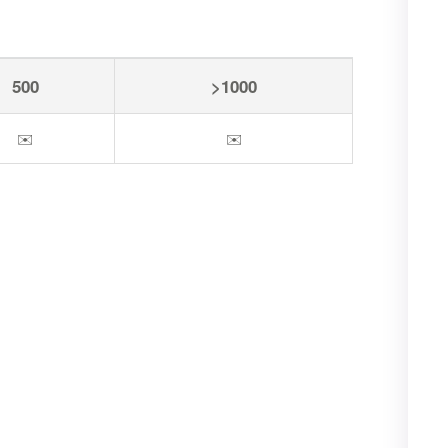
500
>1000
✉️
✉️