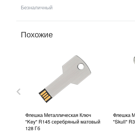
Безналичный
Похожие
ркос
Флешка Металлическая Ключ
Флешка М
й-белый
"Key" R145 серебряный матовый
"Skull" R
128 Гб