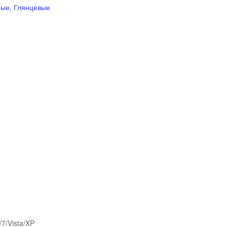
ные
,
Глянцевые
/7/Vista/XP