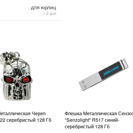
для юрлиц
1-2 дня
еталлическая Череп
Флешка Металлическая Сензо
322 серебристый 128 Гб
"Senzolight" R517 синий-
серебристый 128 Гб