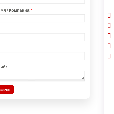
мя / Компания:
*
ий:
расчет