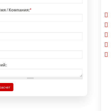
мя / Компания:
*
ий:
расчет