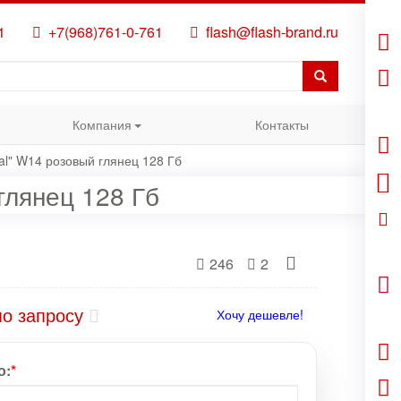
1
+7(968)761-0-761
flash@flash-brand.ru
Компания
Контакты
al" W14 розовый глянец 128 Гб
глянец 128 Гб
246
2
по запросу
Хочу дешевле!
о:
*