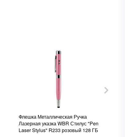
Флешка Металлическая Ручка
Флешка Мета
Лазерная указка WBR Стилус "Pen
Зандерс "Twi
Laser Stylus" R233 розовый 128 ГБ
розовый 128