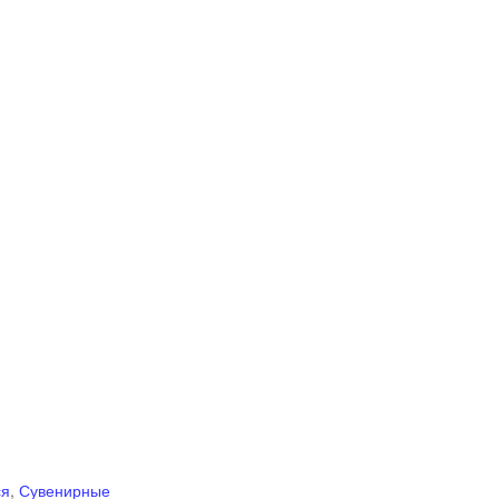
ся
,
Сувенирные