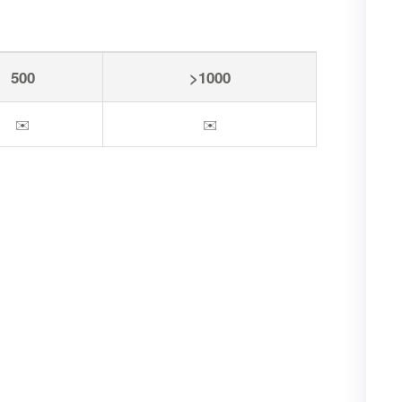
500
>1000
✉️
✉️