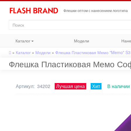
Флешки оптом с нанесением логотипа
Каталог
Модели
Нане
»
Каталог
»
Модели
»
Флешка Пластиковая Мемо "Memo" S3
Флешка Пластиковая Мемо Софт
Артикул:
34202
Лучшая цена
Хит
В наличии