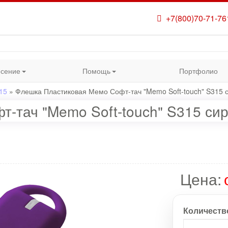
+7(800)70-71-76
сение
Помощь
Портфолио
15
»
Флешка Пластиковая Мемо Софт-тач "Memo Soft-touch" S315 
-тач "Memo Soft-touch" S315 си
Цена:
Количеств