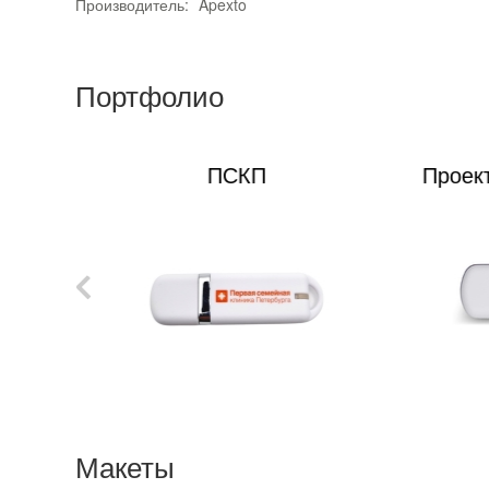
Производитель:
Apexto
Портфолио
ии
ПСКП
Проек
Макеты