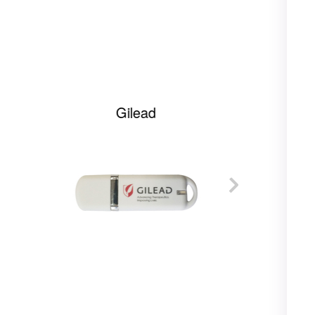
Gilead
Контр