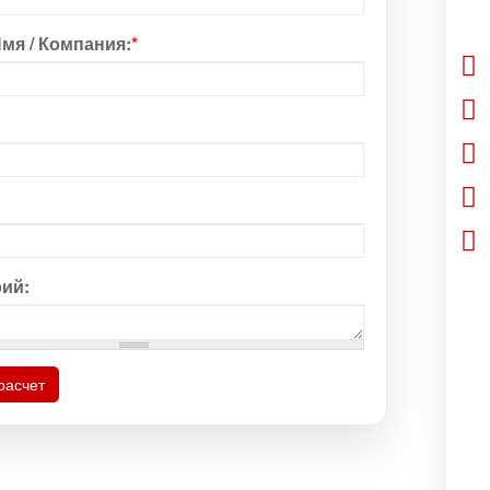
мя / Компания:
*
ий:
расчет