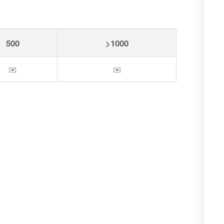
500
>1000
✉️
✉️