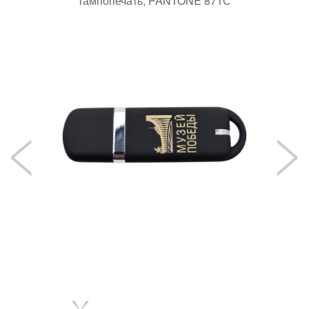
тампопечать, PANTONE 871С