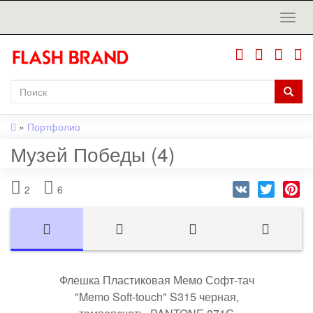
»
Портфолио
Музей Победы (4)
VK
Twitter
Pi
2
6
Флешка Пластиковая Мемо Софт-тач
"Memo Soft-touch" S315 черная,