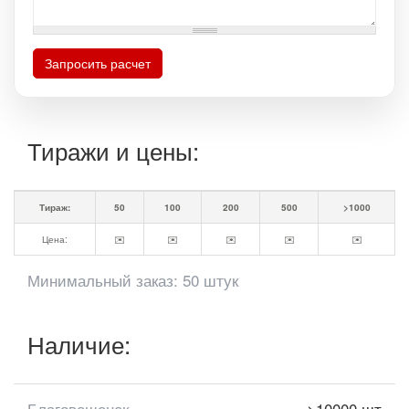
Запросить расчет
Тиражи и цены:
Тираж:
50
100
200
500
>1000
Цена:
✉️
✉️
✉️
✉️
✉️
Минимальный заказ: 50 штук
Наличие:
Благовещенск
>10000 шт