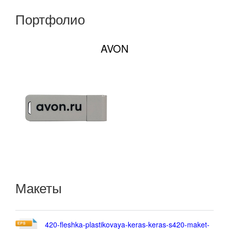
Портфолио
AVON
Макеты
420-fleshka-plastikovaya-keras-keras-s420-maket-