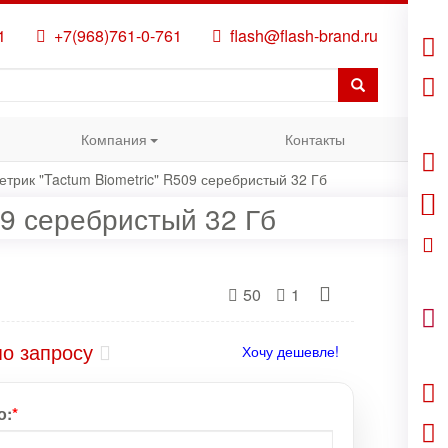
1
+7(968)761-0-761
flash@flash-brand.ru
Компания
Контакты
трик "Tactum Biometric" R509 серебристый 32 Гб
09 серебристый 32 Гб
50
1
по запросу
Хочу дешевле!
о:
*