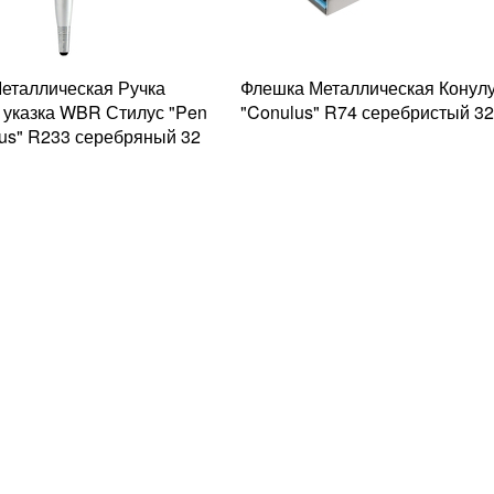
еталлическая Ручка
Флешка Металлическая Конул
 указка WBR Стилус "Pen
"Conulus" R74 серебристый 32
lus" R233 серебряный 32