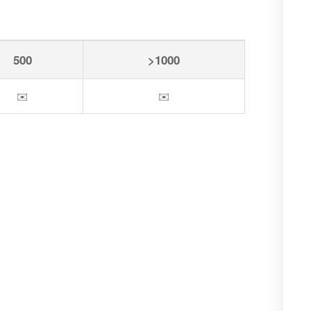
500
>1000
✉️
✉️