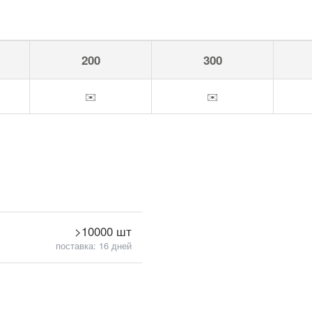
200
300
✉️
✉️
>10000 шт
поставка: 16 дней