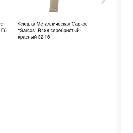
ус
Флешка Металлическая Саркос
Флешка Пла
 Гб
"Sarcos" R488 серебристый-
"Ferumus" S
красный 32 Гб