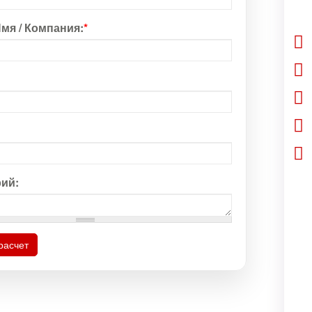
мя / Компания:
*
ий:
расчет