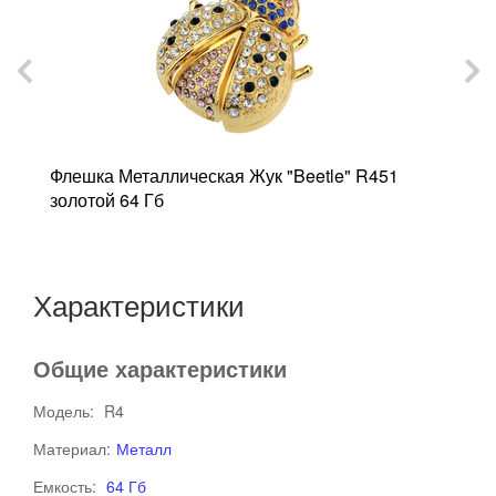
to
Флешка Металлическая Жук "Beetle" R451
Ф
золотой 64 Гб
Г
Характеристики
Общие характеристики
Модель:
R4
Материал:
Металл
Емкость:
64 Гб