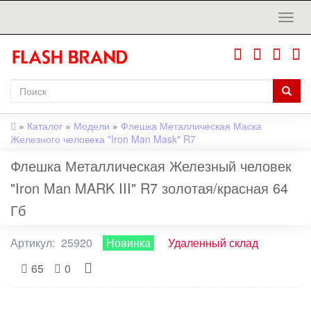
»
Каталог
»
Модели
»
Флешка Металлическая Маска
Железного человека "Iron Man Mask" R7
Флешка Металлическая Железный человек
"Iron Man MARK III" R7 золотая/красная 64
Гб
Артикул:
25920
Новинка
Удаленный склад
65
0