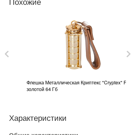
Похожие
Флешка Металлическая Криптекс "Cryptex" R20
Ф
золотой 64 Гб
з
Характеристики
Общие характеристики