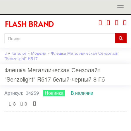
»
Каталог
»
Модели
»
Флешка Металлическая Сензолайт
"Senzolight" R517
Флешка Металлическая Сензолайт
"Senzolight" R517 белый-черный 8 Гб
Артикул:
34259
Новинка
В наличии
3
0