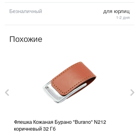
Безналичный
для юрлиц
1-2 дня
Похожие
Флешка Кожаная Бурано "Burano" N212
Ф
коричневый 32 Гб
к