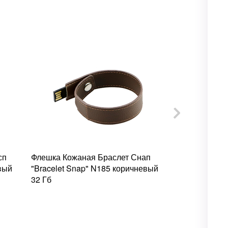
сп
Флешка Кожаная Браслет Снап
Флешка Кожа
евый
"Bracelet Snap" N185 коричневый
"Compass Sk
32 Гб
32 Гб