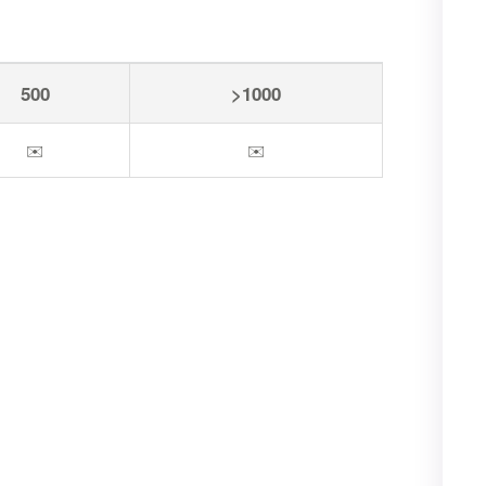
500
>1000
✉️
✉️