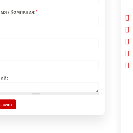
мя / Компания:
*
ий:
расчет