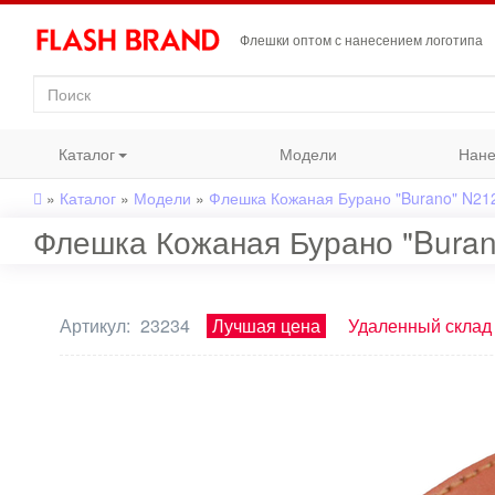
Флешки оптом с нанесением логотипа
Каталог
Модели
Нане
»
Каталог
»
Модели
»
Флешка Кожаная Бурано "Burano" N21
Флешка Кожаная Бурано "Buran
Артикул:
23234
Лучшая цена
Удаленный склад