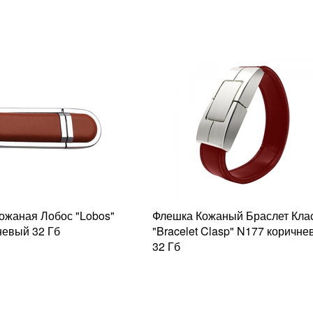
ожаная Лобос "Lobos"
Флешка Кожаный Браслет Кла
невый 32 Гб
"Bracelet Clasp" N177 коричн
32 Гб