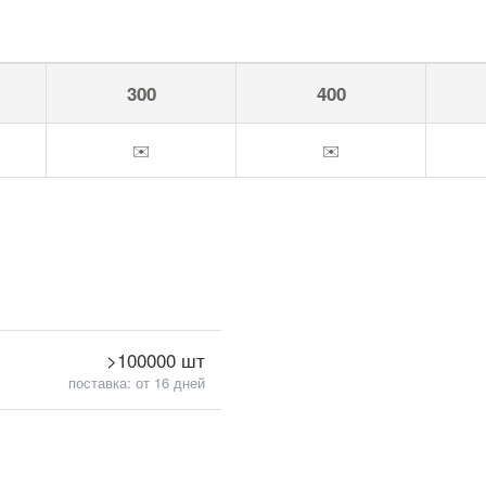
300
400
✉️
✉️
>100000 шт
поставка: от 16 дней