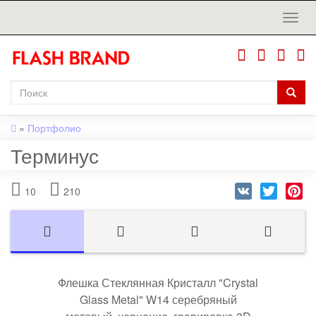
»
Портфолио
Терминус
VK
Twitter
Pi
10
210
Флешка Стеклянная Кристалл "Crystal
Glass Metal" W14 серебряный