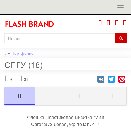
»
Портфолио
СПГУ (18)
VK
Twitter
Pi
6
35
Флешка Пластиковая Визитка "Visit
Card" S78 белая, уф-печать 4+4