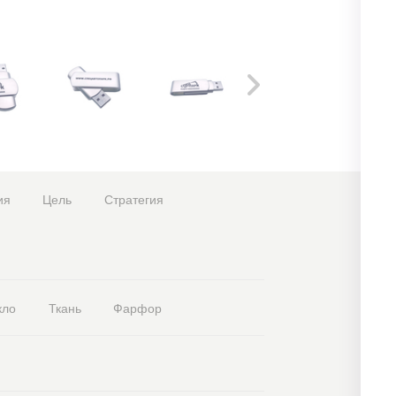
ия
Цель
Стратегия
кло
Ткань
Фарфор