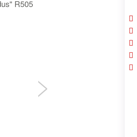
dus" R505
1