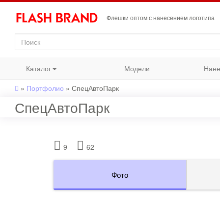
Флешки оптом с нанесением логотипа
Каталог
Модели
Нане
»
Портфолио
»
СпецАвтоПарк
СпецАвтоПарк
9
62
Фото