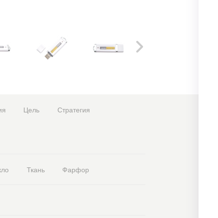
ия
Цель
Стратегия
кло
Ткань
Фарфор