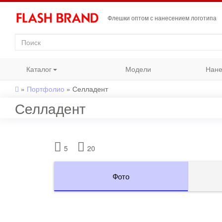
Флешки оптом с нанесением логотипа
Каталог
Модели
Нане
»
Портфолио
»
Селладент
Селладент
5
20
Фото