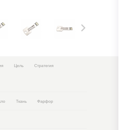
ия
Цель
Стратегия
кло
Ткань
Фарфор