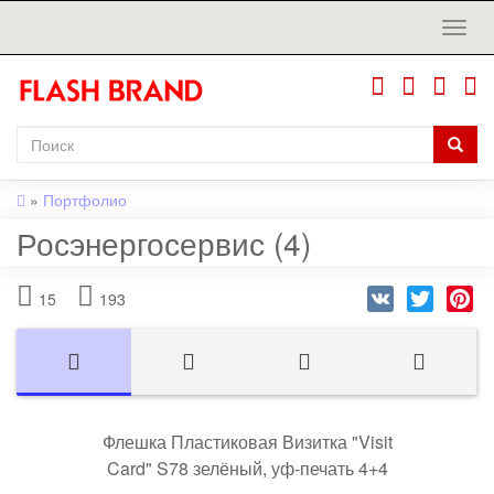
»
Портфолио
Росэнергосервис (4)
VK
Twitter
Pi
15
193
Флешка Пластиковая Визитка "Visit
Card" S78 зелёный, уф-печать 4+4