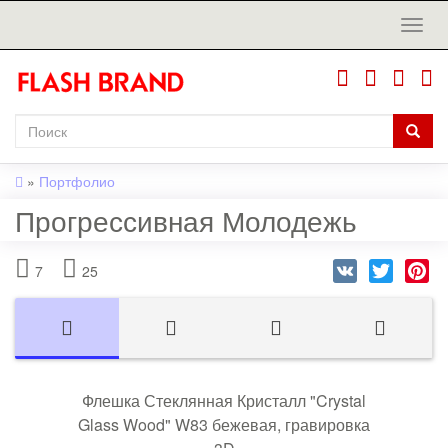
»
Портфолио
Прогрессивная Молодежь
VK
Twitter
Pi
7
25
Флешка Стеклянная Кристалл "Crystal
Glass Wood" W83 бежевая, гравировка