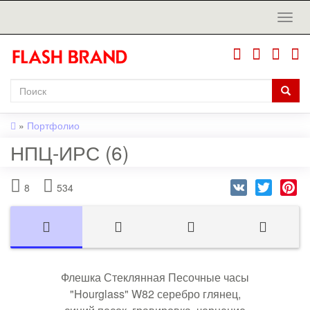
»
Портфолио
НПЦ-ИРС (6)
VK
Twitter
Pi
8
534
Флешка Стеклянная Песочные часы
"Hourglass" W82 серебро глянец,