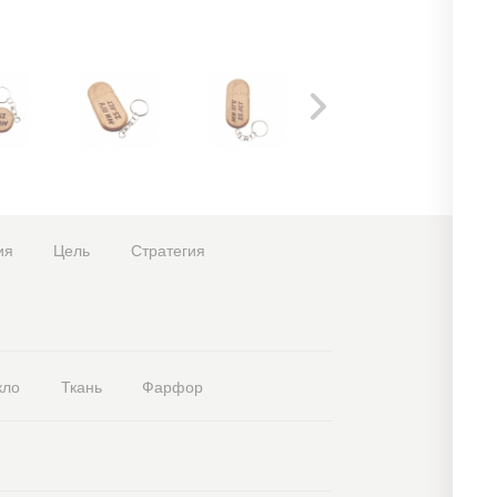
ия
Цель
Стратегия
кло
Ткань
Фарфор