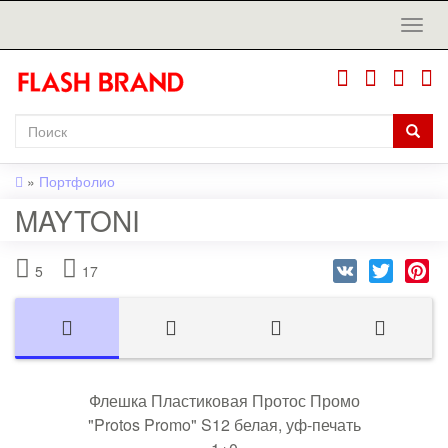
»
Портфолио
MAYTONI
VK
Twitter
Pi
5
17
Флешка Пластиковая Протос Промо
"Protos Promo" S12 белая, уф-печать