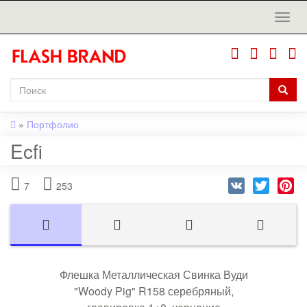
»
Портфолио
Ecfi
VK
Twitter
Pi
7
253
Флешка Металлическая Свинка Вуди
"Woody Pig" R158 серебряный,