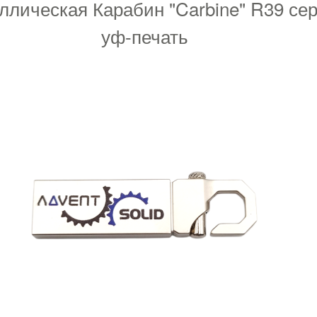
лическая Карабин "Carbine" R39 се
уф-печать