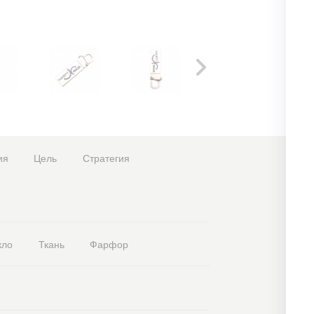
ия
Цель
Стратегия
кло
Ткань
Фарфор