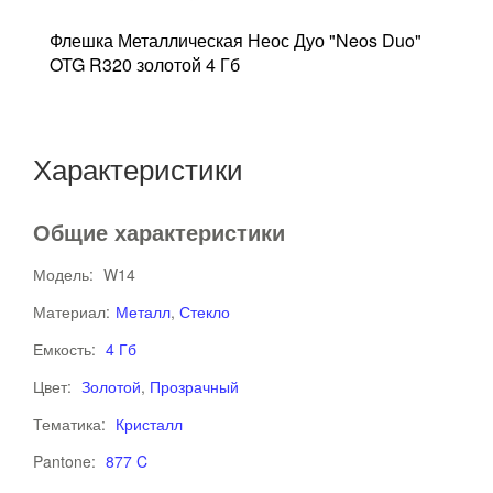
20
Флешка Металлическая Неос Дуо "Neos Duo"
Ф
OTG R320 золотой 4 Гб
с
Характеристики
Общие характеристики
Модель:
W14
Материал:
Металл
,
Стекло
Емкость:
4 Гб
Цвет:
Золотой
,
Прозрачный
Тематика:
Кристалл
Pantone:
877 C