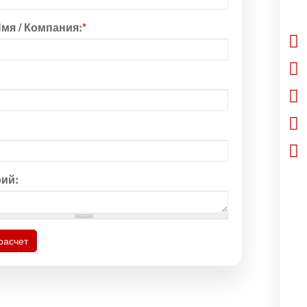
мя / Компания:
*
ий:
расчет