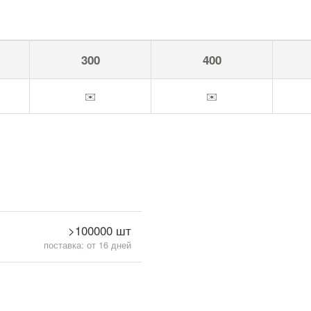
300
400
✉️
✉️
>100000 шт
поставка: от 16 дней