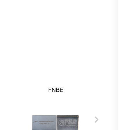
FNBE
РО