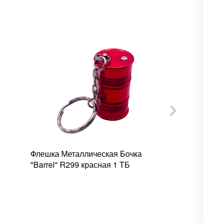
Флешка Металлическая Бочка
Флешка Плас
"Barrel" R299 красная 1 ТБ
"Twister" S2