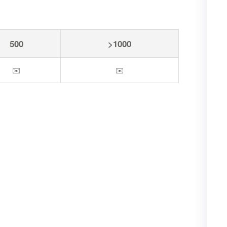
500
>1000
✉️
✉️