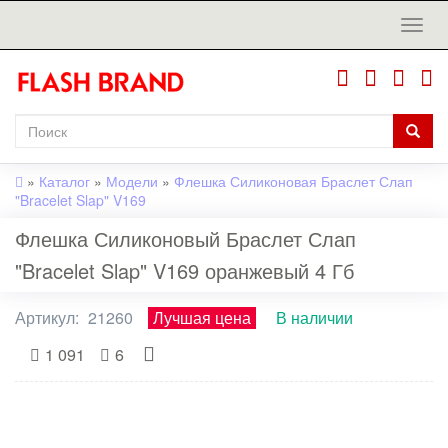
»
Каталог
»
Модели
»
Флешка Силиконовая Браслет Слап
"Bracelet Slap" V169
Флешка Силиконовый Браслет Слап
"Bracelet Slap" V169 оранжевый 4 Гб
Артикул:
21260
Лучшая цена
В наличии
1 091
6