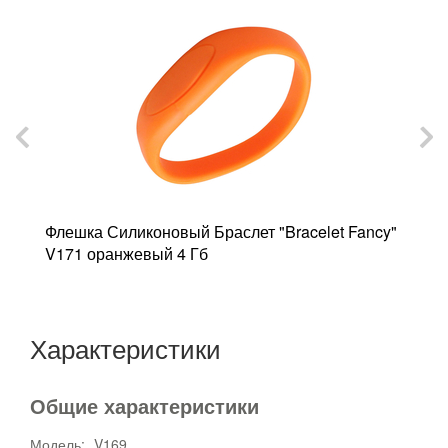
e"
Флешка Силиконовый Браслет "Bracelet Fancy"
Ф
V171 оранжевый 4 Гб
о
Характеристики
Общие характеристики
Модель:
V169