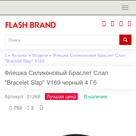
»
Каталог
»
Модели
»
Флешка Силиконовая Браслет Слап
"Bracelet Slap" V169
Флешка Силиконовый Браслет Слап
"Bracelet Slap" V169 черный 4 Гб
Артикул:
21268
Лучшая цена
В наличии
753
3