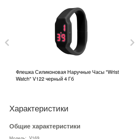
y"
Флешка Силиконовая Наручные Часы "Wrist
Ф
Watch" V122 черный 4 Гб
ч
Характеристики
Общие характеристики
Модель:
V169