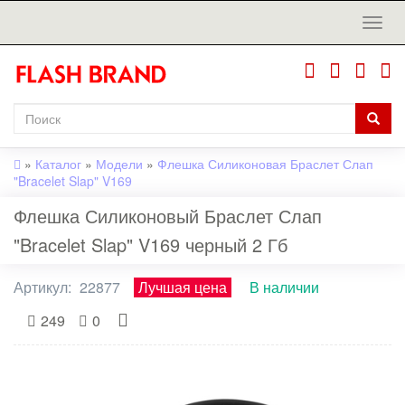
»
Каталог
»
Модели
»
Флешка Силиконовая Браслет Слап
"Bracelet Slap" V169
Флешка Силиконовый Браслет Слап
"Bracelet Slap" V169 черный 2 Гб
Артикул:
22877
Лучшая цена
В наличии
249
0