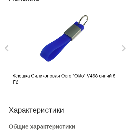
y"
Флешка Силиконовая Окто "Okto" V468 синий 8
Ф
Гб
V
Характеристики
Общие характеристики