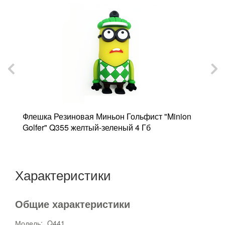
6
Флешка Резиновая Миньон Гольфист "Minion
Ф
Golfer" Q355 желтый-зеленый 4 Гб
Q
Характеристики
Общие характеристики
Модель:
Q441