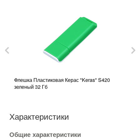
"
Флешка Пластиковая Керас "Keras" S420
Ф
зеленый 32 Гб
з
Характеристики
Общие характеристики