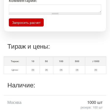
Комментарий:
Запросить расчет
Тираж и цены:
Тираж:
10
50
100
500
>1000
Цена:
✉️
✉️
✉️
✉️
✉️
Наличие:
Москва
1000 шт
резерв: 100 шт