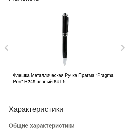
Флешка Металлическая Ручка Прагма "Pragma
Ф
Pen" R249 черный 64 Гб
С
Характеристики
Общие характеристики