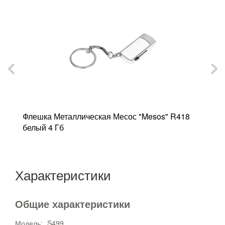
Флешка Металлическая Месос "Mesos" R418
Ф
белый 4 Гб
б
Характеристики
Общие характеристики
Модель:
S499