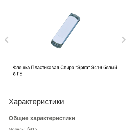
Флешка Пластиковая Спира "Spira" S416 белый
Ф
8 ГБ
"
Характеристики
Общие характеристики
Модель:
S415