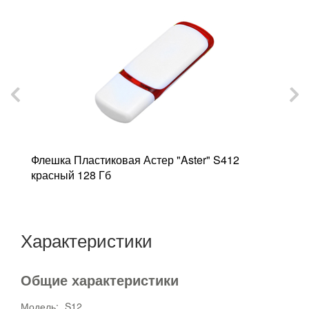
Флешка Пластиковая Астер "Aster" S412
Ф
красный 128 Гб
S
Характеристики
Общие характеристики
Модель:
S12